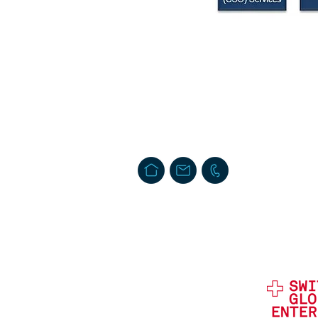
Swiss Security Solutions LLC
Schaffhauserstrasse 550. Postfach
CH-8050 Zürich, Schweiz
info@swiss-security-solutions.com
T. + 41 44 586 60 33 (24h)
Impressum
Privacy & Data