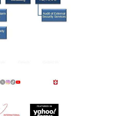
kets
Careers
Contact Us