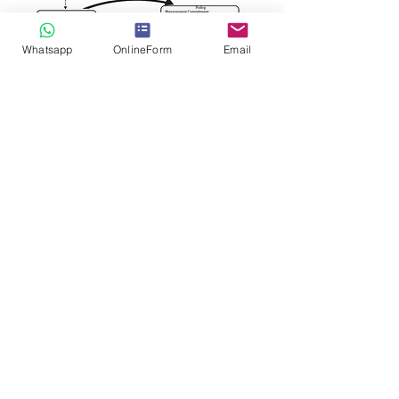
Whatsapp
OnlineForm
Email
Swiss Security Solutions LLC
Schaffhauserstrasse 550. Postfach
CH-8050 Zürich, Schweiz
info@swiss-security-solutions.com
T. +
41 44 586 60 33
(24h)
© Copyright 2017-2026
Privacy & Data