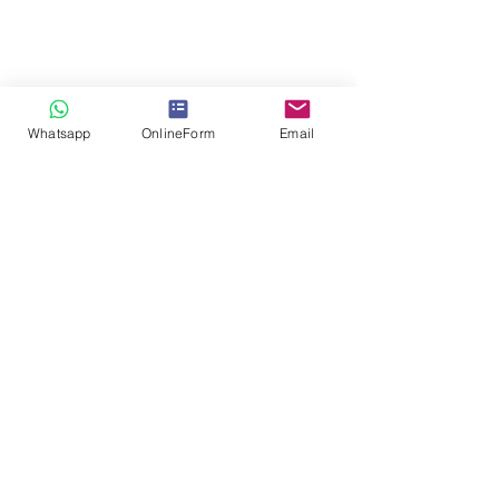
Whatsapp
OnlineForm
Email
Special Services
for UHNWI, HNWI, VIP,
Celebrities & Investors
Download now our Technical White
Paper
published on Academia.EDU:
"
The Importance of the Professional
Investigation Services for UHNWI,
VIP, and Celebrity Customers
"