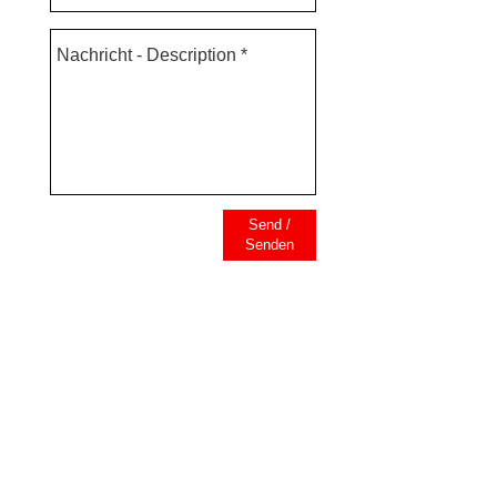
Send /
Senden