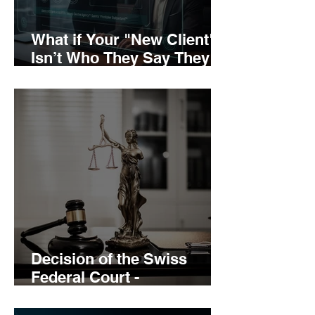
What if Your "New Client"
Isn’t Who They Say They
Are?
Decision of the Swiss
Federal Court -
Admissibility of Foreign-
Collected Cybercrime